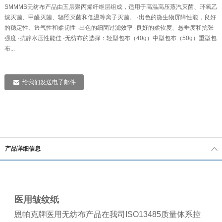
SMMMS无纺布产品由五层聚丙烯纤维层组成，适用于高温高压蒸汽灭菌、环氧乙
烷灭菌、甲醛灭菌、辐照灭菌和低温等离子灭菌。 ·出色的微生物屏障性能，良好
的稳定性、透气性和柔韧性 ·出色的细菌过滤效率 ·良好的柔软度、悬垂度和抗张
强度 ·抗静水压性能佳 ·无纺布的选择：轻型包布（40g）中型包布（50g）重型包
布...
给我们发送电子邮件
产品详细信息
医用皱纹纸
恩帕克牌医用无纺布产品在我司ISO13485质量体系控