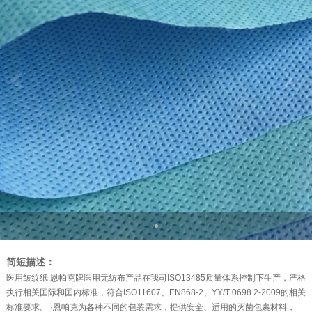
简短描述：
医用皱纹纸 恩帕克牌医用无纺布产品在我司ISO13485质量体系控制下生产，严格
执行相关国际和国内标准，符合ISO11607、EN868-2、YY/T 0698.2-2009的相关
标准要求。 ·恩帕克为各种不同的包装需求，提供安全、适用的灭菌包裹材料，