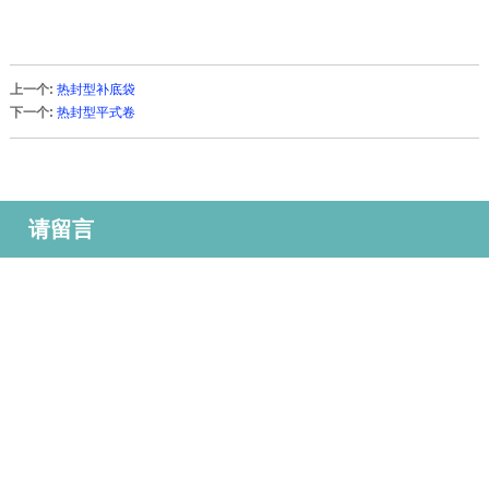
上一个:
热封型补底袋
下一个:
热封型平式卷
请留言