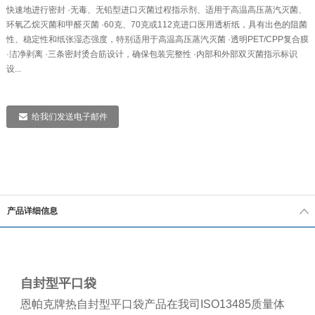
快速地进行密封 ·无毒、无铅型进口灭菌过程指示剂、适用于高温高压蒸汽灭菌、
环氧乙烷灭菌和甲醛灭菌 ·60克、70克或112克进口医用透析纸，具有出色的阻菌
性、稳定性和纸张湿态强度，特别适用于高温高压蒸汽灭菌 ·透明PET/CPP复合膜
·洁净剥离 ·三条密封烫合筋设计，确保包装完整性 ·内部和外部双灭菌指示标识
设...
给我们发送电子邮件
产品详细信息
自封型平口袋
恩帕克牌热自封型平口袋产品在我司ISO13485质量体